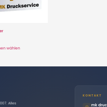
er
nen wählen
KONTAKT
007. Alles
mk druc