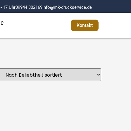
 - 17 Uhr
09944 302169
info@mk-druckservice.de
MC
Kontakt