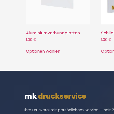
Aluminiumverbundplatten
Schild
1,00 €
1,00 €
Optionen wählen
Optio
mk
druckservice
Ihre Druckerei mit persönlichem Service — seit 2